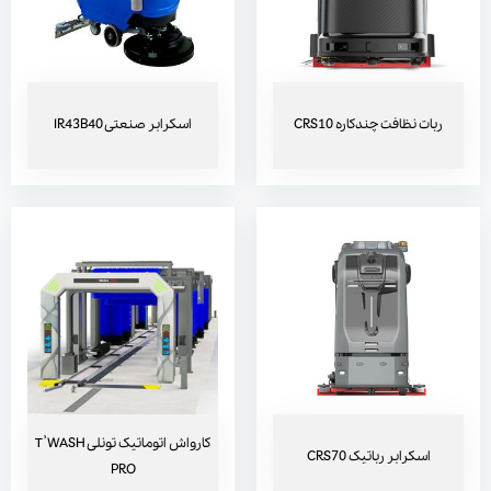
ربات نظافت چندکاره CRS10
اسکرابر صنعتی IR43B40
کارواش اتوماتیک تونلی T’WASH
اسکرابر رباتیک CRS70
PRO