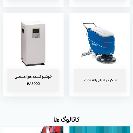
خوشبو کننده هوا صنعتی
اسکرابر ایرانی IR55K40
EA5000
کاتالوگ ها