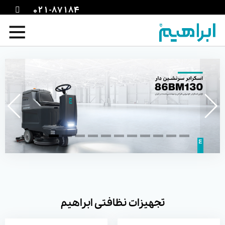
021-87184
اسکرابر
سوییپر صنعتی
تجهیزات نظافتی ابراهیم