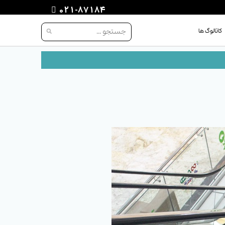
021-87184
کاتالوگ ها