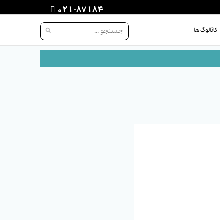
021-87184
کاتالوگ ها