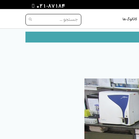
021-87184
کاتالوگ ها