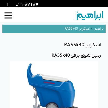
021-87184
اسکرابر RA55k40
اسکرابر RA55k40
زمین شوی برقی RA55k40