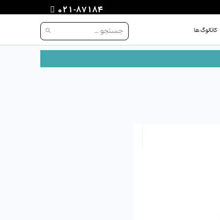
021-87184
کاتالوگ ها