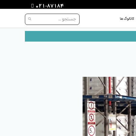
021-87184
کاتالوگ ها