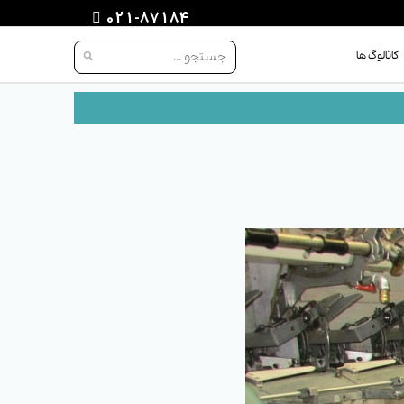
021-87184
کاتالوگ ها