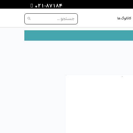
021-87184
کاتالوگ ها