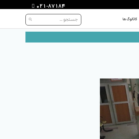
021-87184
کاتالوگ ها