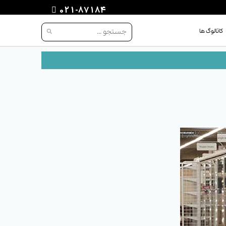
021-87184
کاتالوگ ها