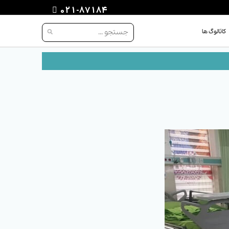
021-87184
کاتالوگ ها