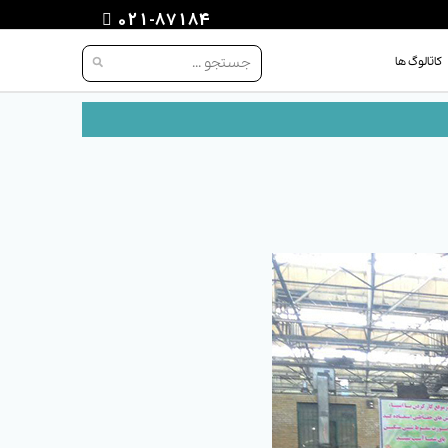
021-87184
کاتالوگ ها