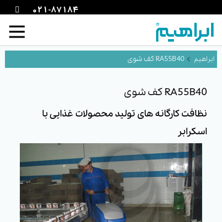
021-87184
RA55B40 کف شوی
RA55B40 کف شوی
نظافت کارگانه های تولید محصولات غذایی با
اسکرابر