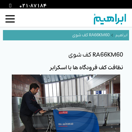
021-87184
RA66KM60 کف شوی
RA66KM60 کف شوی
نظافت کف فرودگاه ها با اسکرابر