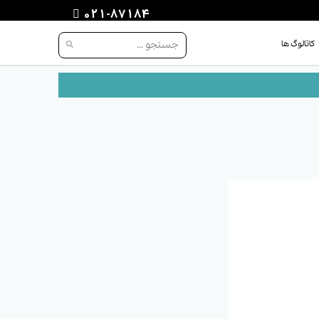
021-87184
کاتالوگ ها