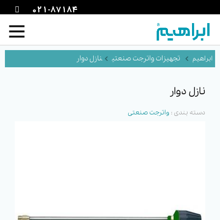
021-87184
تجهیزات واترجت صنعتی
نازل دوار
نازل دوار
دسته بندی :
واترجت صنعتی