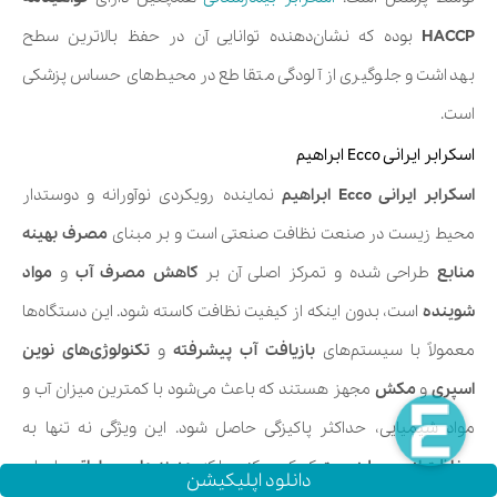
HACCP
بوده که نشان‌دهنده توانایی آن‌ در حفظ بالاترین سطح
بهداشت و جلوگیری از آلودگی متقاطع در محیط‌های حساس پزشکی
است.
اسکرابر ایرانی Ecco ابراهیم
اسکرابر ایرانی Ecco ابراهیم
نماینده رویکردی نوآورانه و دوستدار
محیط زیست در صنعت نظافت صنعتی است و بر مبنای
مصرف بهینه
منابع
طراحی شده و تمرکز اصلی آن بر
کاهش مصرف آب
و
مواد
شوینده
است، بدون اینکه از کیفیت نظافت کاسته شود. این دستگاه‌ها
معمولاً با سیستم‌های
بازیافت آب پیشرفته
و
تکنولوژی‌های نوین
اسپری
و
مکش
مجهز هستند که باعث می‌شود با کمترین میزان آب و
مواد شیمیایی، حداکثر پاکیزگی حاصل شود. این ویژگی نه تنها به
حفاظت از محیط زیست
کمک می‌کند، بلکه
هزینه‌های عملیاتی
را برای
دانلود اپلیکیشن