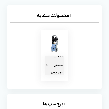
1050 TST
دور موتور و دمای آب:
موتور دستگاه واترجت صنعتی
محصولات مشابه
کرنزله X 8-150 TST با سرعت 1400 دور در دقیقه کار
می‌کند. این سرعت پایین‌ نسبت به موتورهای پرسرعت،
باعث کاهش لرزش و صدای دستگاه و افزایش عمر مفید آن
می‌شود. همچنین، کارواش صنعتی Kranzle X 8-150 TST
قادر به استفاده از آب با حداکثر دمای 60 درجه سانتی‌گراد
واترجت
است که برای از بین بردن چربی‌ها و آلودگی‌های سرسخت
صنعتی K
بسیار کارآمد است.
1050 TST
تجهیزات و قابلیت‌ها:
واترجت کرنزله Kranzle X 8-150
TST همراه با دو نوع نازل تیغه‌ای و دوار ارائه می‌شود که
انعطاف‌پذیری بالایی در تمیزکاری و شستشوی انواع سطوح
فراهم می‌کند. این ویژگی به کاربر امکان می‌دهد تا با توجه به
برچسب ها
نوع آلودگی، از نازل مناسب استفاده کرده و بهترین نتیجه را