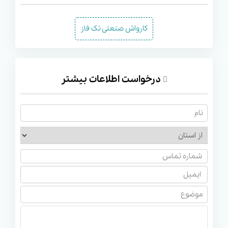
بگیرد. این دستگاه همچنین دارای شیر تنظیم فشار است که
کارواش صنعتی تک فاز
به کاربر اجازه می‌دهد تا فشار آب را کنترل کند.
ساختار و دوام:
بدنه و قطعات داخلی این دستگاه واترجت
صنعتی Kranzle X 8-150 TST از جنس برنج و فولاد ضد زنگ
درخواست اطلاعات بیشتر
ساخته شده است که مقاومت بالایی در برابر خوردگی و
فرسایش دارد. این ساختار مستحکم باعث طول عمر بالای
دستگاه می‌شود و آن را برای استفاده در محیط‌های صنعتی و
شرایط سخت ایده‌آل می‌کند.
مهم ترین کاربردهای واترجت صنعتی کرنزله X
8-150 TST
واترجت صنعتی Kranzle X 8-150 TST
به دلیل فشار کاری
مناسب و طراحی کارآمد، در زمینه‌های گوناگونی مورد