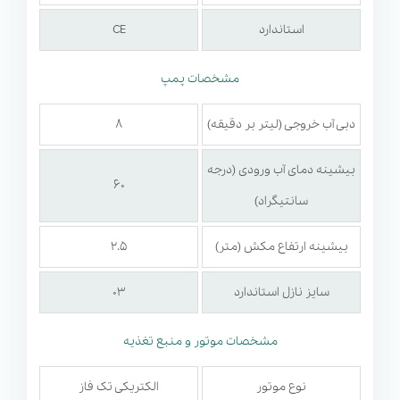
آن را بسیار آسان می‌سازد و آن را به ابزاری کارآمد و قابل
استاندارد
CE
اعتماد برای طیف وسیعی از کارهای نظافتی تبدیل می‌کند.
ویژگی های کارواش صنعتی Kranzle X 8-150
مشخصات پمپ
TST
دبی آب خروجی (لیتر بر دقیقه)
۸
واترجت صنعتی کرنزله X 8-150 TST
که یکی از انواع
واترجت صنعتی آب سرد
نیز به شمار می‌رود، با داشتن
بیشینه دمای آب ورودی (درجه
۶۰
ویژگی‌های منحصر به فرد توان دستگاه را در صنایع مختلف
سانتیگراد)
افزایش داده و کاربر می‌تواند برای نظافت سطوح مختلف از
بیشینه ارتفاع مکش (متر)
۲.۵
آن بهره‌مند گردد. این دستگاه کارآمد پروسه نظافت را به
سایز نازل استاندارد
۰۳
میزان چشمگیری کاهش داده و همچنین تلاش فرد را در
عملیات شستشو کم می‌کند. در ادامه به معرفی تعدادی از
مشخصات موتور و منبع تغذیه
مهم‌ترین ویژگی‌های
واترجت کرنزله Kranzle X 8-150 TST
می‌پردازیم که عبارتند از:
نوع موتور
الکتریکی تک فاز