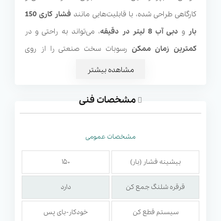
کارگاهی طراحی شده، با قابلیت‌هایی مانند
فشار کاری 150
بار
و
دبی آب 8 لیتر در دقیقه
، می‌تواند به راحتی و در
کمترین زمان ممکن
رسوبات سخت صنعتی را از روی
تجهیزات مختلف و سطوح پاک نماید. این دستگاه همچنین،
مشاهده بیشتر
در رده انواع
کارواش صنعتی تک فاز
نیز قرار می‌گیرد.
موتور
مشخصات فنی
پرقدرت الکتریکی تک فاز
و
پمپ باکیفیت
در واترجت صنعتی
Kranzle X 8-150 TST، دوام و
طول عمر بالایی
را به دستگاه
بخشیده و
سیستم Total-Stop (TST)
نیز باعث می‌شود با
مشخصات عمومی
رها کردن ماشه، موتور به صورت خودکار خاموش شود. این
بیشینه فشار (بار)
۱۵۰
ویژگی نه تنها باعث صرفه‌جویی در مصرف انرژی و آب می‌شود،
بلکه از
استهلاک پمپ
نیز جلوگیری می‌کند.
طراحی فشرده
و
قرقره شلنگ جمع کن
دارد
آ
رگونومیک
، همراه با
چرخ‌های بزرگ
، حمل‌ونقل و جابه‌جایی
سیستم قطع کن
خودکار-بای پس