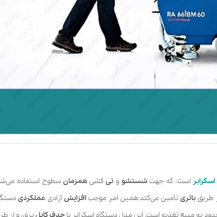
اسکرابر
است، که جهت
شستشو
و
تی
کشی
همزمان
سطوح استفاده می‌شود.
ز طریق
باتری
تامین می‌کند همین امر موجب
افزایش
آزادی
عملکردی
دستگاه
 به منبع تغذیه است. این مدل دستگاه اسکرابر با
حدف
کابل
برق، و از طر