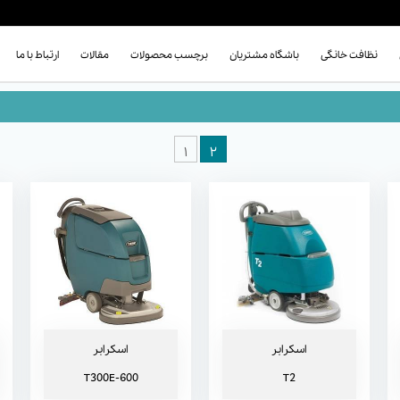
نظافت خانگی
باشگاه مشتریان
برچسب محصولات
مقالات
ارتباط با ما
اسکرابر T2
اسکرابر T300E-600
۱
۲
اسکرابر
اسکرابر
T300E-600
T2