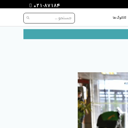
021-87184
کاتالوگ ها