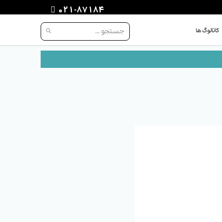
021-87184
کاتالوگ ها