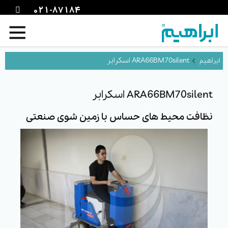
021-87184
ARA66BM70silent اسکرابر
ARA66BM70silent اسکرابر
نظافت محیط های حساس با زمین شوی صنعتی