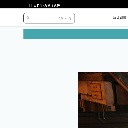
021-87184
کاتالوگ ها