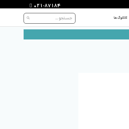
021-87184
کاتالوگ ها