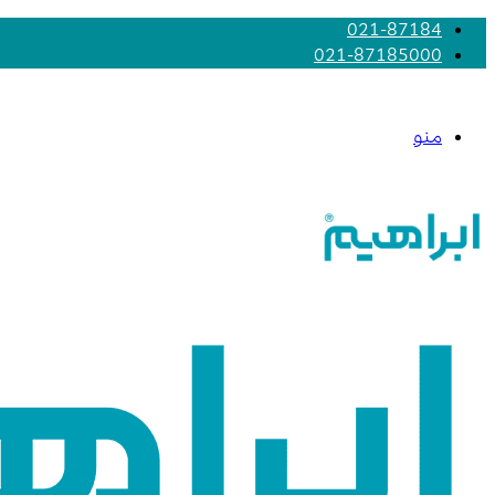
021-87184
021-87185000
منو