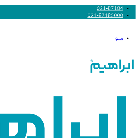
021-87184
021-87185000
منو