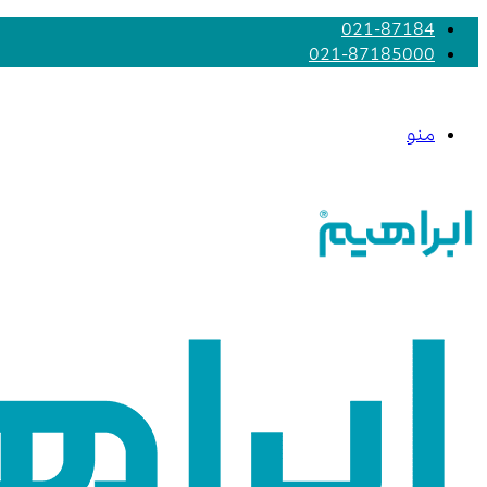
021-87184
021-87185000
منو